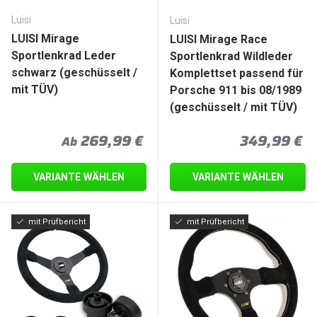
Luisi
Luisi
LUISI Mirage
LUISI Mirage Race
Sportlenkrad Leder
Sportlenkrad Wildleder
schwarz (geschüsselt /
Komplettset passend für
mit TÜV)
Porsche 911 bis 08/1989
(geschüsselt / mit TÜV)
Normaler Preis
Normaler P
269,99 €
349,99 €
Ab
VARIANTE WÄHLEN
VARIANTE WÄHLEN
mit Prüfbericht
mit Prüfbericht