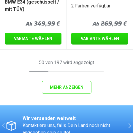
BMW E34 (geschüsselt /
2 Farben verfügbar
mit TÜV)
Normaler Preis
Normaler Prei
349,99 €
269,99 €
Ab
Ab
VARIANTE WÄHLEN
VARIANTE WÄHLEN
50 von 197 wird angezeigt
MEHR ANZEIGEN
Wir versenden weltweit
VORHERIGE
NÄ
Kontaktiere uns, falls Dein Land noch nicht
angegeben sein sollte!