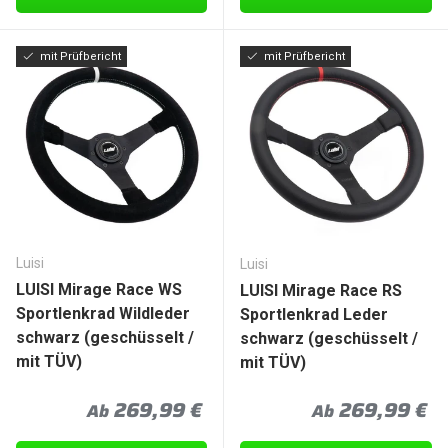
mit Prüfbericht
mit Prüfbericht
Luisi
Luisi
LUISI Mirage Race WS
LUISI Mirage Race RS
Sportlenkrad Wildleder
Sportlenkrad Leder
schwarz (geschüsselt /
schwarz (geschüsselt /
mit TÜV)
mit TÜV)
Normaler Preis
Normaler Prei
269,99 €
269,99 €
Ab
Ab