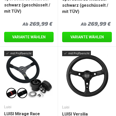
schwarz (geschüsselt /
schwarz (geschüsselt /
mit TÜV)
mit TÜV)
Normaler Preis
Normaler Prei
269,99 €
269,99 €
Ab
Ab
VARIANTE WÄHLEN
VARIANTE WÄHLEN
mit Prüfbericht
mit Prüfbericht
Luisi
Luisi
LUISI Mirage Race
LUISI Versilia