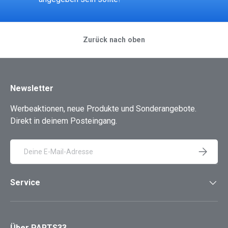
Zurück nach oben
Newsletter
Werbeaktionen, neue Produkte und Sonderangebote.
Direkt in deinem Posteingang.
E-Mail
ABONNIE
Service
Über PARTS33