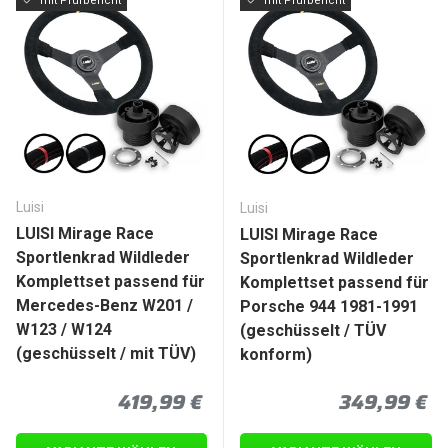
mit Prüfbericht
mit Prüfbericht
Luisi
Luisi
LUISI Mirage Race
LUISI Mirage Race
Sportlenkrad Wildleder
Sportlenkrad Wildleder
Komplettset passend für
Komplettset passend für
Mercedes-Benz W201 /
Porsche 944 1981-1991
W123 / W124
(geschüsselt / TÜV
(geschüsselt / mit TÜV)
konform)
Normaler Preis
Normaler P
419,99 €
349,99 €