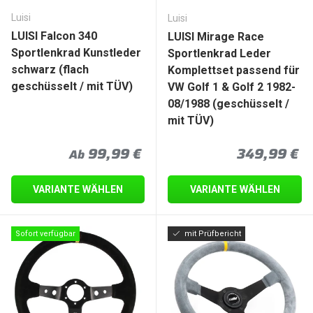
Luisi
Luisi
LUISI Falcon 340
LUISI Mirage Race
Sportlenkrad Kunstleder
Sportlenkrad Leder
schwarz (flach
Komplettset passend für
geschüsselt / mit TÜV)
VW Golf 1 & Golf 2 1982-
08/1988 (geschüsselt /
mit TÜV)
Normaler Preis
Normaler P
99,99 €
349,99 €
Ab
VARIANTE WÄHLEN
VARIANTE WÄHLEN
Sofort verfügbar
mit Prüfbericht