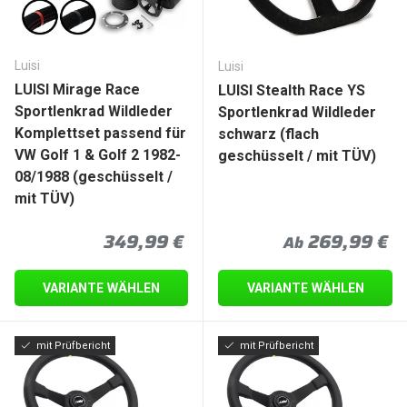
Luisi
Luisi
LUISI Mirage Race
LUISI Stealth Race YS
Sportlenkrad Wildleder
Sportlenkrad Wildleder
Komplettset passend für
schwarz (flach
VW Golf 1 & Golf 2 1982-
geschüsselt / mit TÜV)
08/1988 (geschüsselt /
mit TÜV)
Normaler Preis
Normaler Prei
349,99 €
269,99 €
Ab
VARIANTE WÄHLEN
VARIANTE WÄHLEN
mit Prüfbericht
mit Prüfbericht