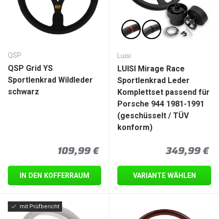
QSP
Luisi
QSP Grid YS
LUISI Mirage Race
Sportlenkrad Wildleder
Sportlenkrad Leder
schwarz
Komplettset passend für
Porsche 944 1981-1991
(geschüsselt / TÜV
konform)
Normaler Preis
Normaler P
109,99 €
349,99 €
IN DEN KOFFERRAUM
VARIANTE WÄHLEN
mit Prüfbericht