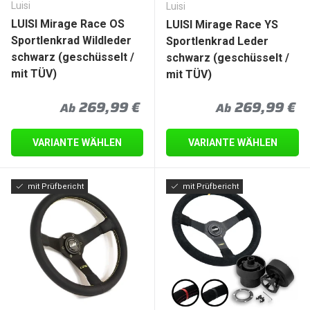
Luisi
Luisi
LUISI Mirage Race OS
LUISI Mirage Race YS
Sportlenkrad Wildleder
Sportlenkrad Leder
schwarz (geschüsselt /
schwarz (geschüsselt /
mit TÜV)
mit TÜV)
Normaler Preis
Normaler Prei
269,99 €
269,99 €
Ab
Ab
VARIANTE WÄHLEN
VARIANTE WÄHLEN
mit Prüfbericht
mit Prüfbericht