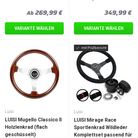
Normaler Preis
Normaler P
269,99 €
349,99 €
Ab
VARIANTE WÄHLEN
VARIANTE WÄHLEN
mit Prüfbericht
Luisi
Luisi
LUISI Mugello Classico II
LUISI Mirage Race
Holzlenkrad (flach
Sportlenkrad Wildleder
geschüsselt)
Komplettset passend für