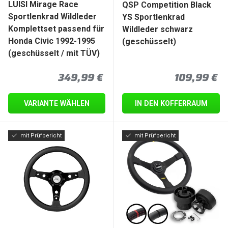
LUISI Mirage Race
QSP Competition Black
Sportlenkrad Wildleder
YS Sportlenkrad
Komplettset passend für
Wildleder schwarz
Honda Civic 1992-1995
(geschüsselt)
(geschüsselt / mit TÜV)
Normaler Preis
Normaler P
349,99 €
109,99 €
VARIANTE WÄHLEN
IN DEN KOFFERRAUM
mit Prüfbericht
mit Prüfbericht