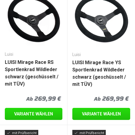
Luisi
Luisi
LUISI Mirage Race RS
LUISI Mirage Race YS
Sportlenkrad Wildleder
Sportlenkrad Wildleder
schwarz (geschüsselt /
schwarz (geschüsselt /
mit TÜV)
mit TÜV)
Normaler Preis
Normaler Prei
269,99 €
269,99 €
Ab
Ab
VARIANTE WÄHLEN
VARIANTE WÄHLEN
mit Prüfbericht
mit Prüfbericht