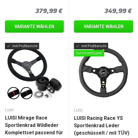
Normaler Preis
Normaler P
379,99 €
349,99 €
VARIANTE WÄHLEN
VARIANTE WÄHLEN
mit Prüfbericht
mit Prüfbericht
Sofort verfügbar
Luisi
Luisi
LUISI Mirage Race
LUISI Racing Race YS
Sportlenkrad Wildleder
Sportlenkrad Leder
Komplettset passend für
(geschüsselt / mit TÜV)