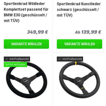
Sportlenkrad Wildleder
Sportlenkrad Kunstleder
Komplettset passend für
schwarz (geschüsselt /
BMW E30 (geschüsselt /
mit TÜV)
mit TÜV)
Normaler Preis
Normaler Pre
349,99 €
139,99 €
Ab
VARIANTE WÄHLEN
VARIANTE WÄHLEN
mit Prüfbericht
mit Prüfbericht
Sofort verfügbar