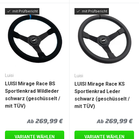
mit Prüfbericht
mit Prüfbericht
Luisi
Luisi
LUISI Mirage Race BS
LUISI Mirage Race KS
Sportlenkrad Wildleder
Sportlenkrad Leder
schwarz (geschüsselt /
schwarz (geschüsselt /
mit TÜV)
mit TÜV)
Normaler Preis
Normaler Prei
269,99 €
269,99 €
Ab
Ab
VARIANTE WÄHLEN
VARIANTE WÄHLEN