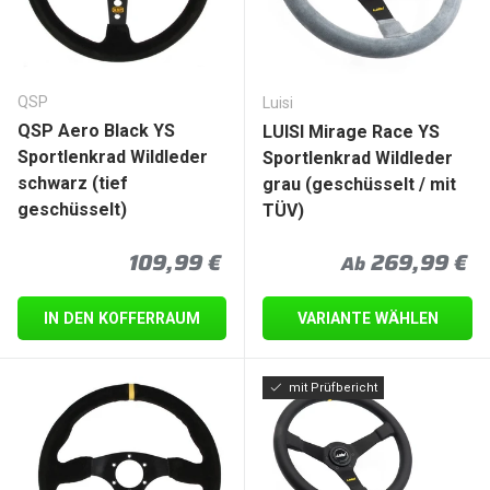
QSP
Luisi
QSP Aero Black YS
LUISI Mirage Race YS
Sportlenkrad Wildleder
Sportlenkrad Wildleder
schwarz (tief
grau (geschüsselt / mit
geschüsselt)
TÜV)
Normaler Preis
Normaler Prei
109,99 €
269,99 €
Ab
IN DEN KOFFERRAUM
VARIANTE WÄHLEN
mit Prüfbericht