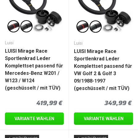
Luisi
Luisi
LUISI Mirage Race
LUISI Mirage Race
Sportlenkrad Leder
Sportlenkrad Leder
Komplettset passend für
Komplettset passend für
Mercedes-Benz W201 /
VW Golf 2 & Golf 3
W123 / W124
09/1988-1997
(geschüsselt / mit TÜV)
(geschüsselt / mit TÜV)
Normaler Preis
Normaler P
419,99 €
349,99 €
VARIANTE WÄHLEN
VARIANTE WÄHLEN