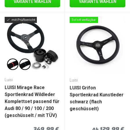
VARIANTE WÄHLEN
VARIANTE WÄHLEN
mit Prüfbericht
Sofort verfügbar
Luisi
Luisi
LUISI Mirage Race
LUISI Grifon
Sportlenkrad Wildleder
Sportlenkrad Kunstleder
Komplettset passend für
schwarz (flach
Audi 80 / 90 / 100 / 200
geschüsselt)
(geschüsselt / mit TÜV)
Normaler Preis
Normaler Pre
349,99 €
129,99 €
Ab