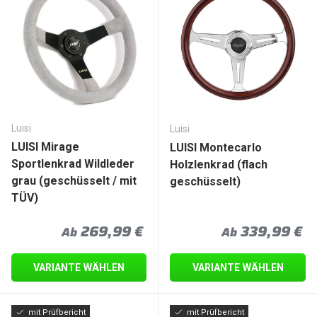
Luisi
Luisi
LUISI Mirage
LUISI Montecarlo
Sportlenkrad Wildleder
Holzlenkrad (flach
grau (geschüsselt / mit
geschüsselt)
TÜV)
Normaler Preis
Normaler Prei
269,99 €
339,99 €
Ab
Ab
VARIANTE WÄHLEN
VARIANTE WÄHLEN
mit Prüfbericht
mit Prüfbericht