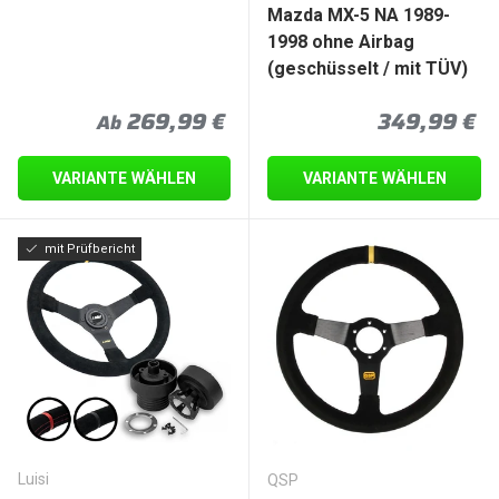
Mazda MX-5 NA 1989-
1998 ohne Airbag
(geschüsselt / mit TÜV)
Normaler Preis
Normaler P
269,99 €
349,99 €
Ab
VARIANTE WÄHLEN
VARIANTE WÄHLEN
mit Prüfbericht
Luisi
QSP