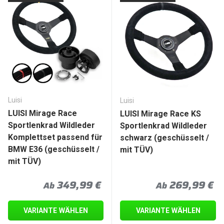
Luisi
Luisi
LUISI Mirage Race
LUISI Mirage Race KS
Sportlenkrad Wildleder
Sportlenkrad Wildleder
Komplettset passend für
schwarz (geschüsselt /
BMW E36 (geschüsselt /
mit TÜV)
mit TÜV)
Normaler Preis
Normaler Prei
349,99 €
269,99 €
Ab
Ab
VARIANTE WÄHLEN
VARIANTE WÄHLEN