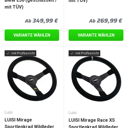
BMW E36 (geschüsselt /
mit TÜV)
mit TÜV)
Normaler Preis
Normaler Prei
349,99 €
269,99 €
Ab
Ab
VARIANTE WÄHLEN
VARIANTE WÄHLEN
mit Prüfbericht
mit Prüfbericht
Luisi
Luisi
LUISI Mirage
LUISI Mirage Race XS
Sportlenkrad Wildleder
Sportlenkrad Wildleder