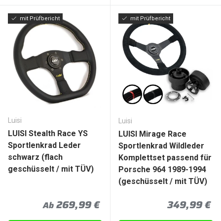
mit Prüfbericht
mit Prüfbericht
Luisi
Luisi
LUISI Stealth Race YS
LUISI Mirage Race
Sportlenkrad Leder
Sportlenkrad Wildleder
schwarz (flach
Komplettset passend für
geschüsselt / mit TÜV)
Porsche 964 1989-1994
(geschüsselt / mit TÜV)
Normaler Preis
Normaler P
269,99 €
349,99 €
Ab