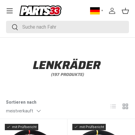
DIREKT ZUM INHALT
▼
Einloggen
Eink
Suchen
Suchen
LENKRÄDER
(197 PRODUKTE)
Sortieren nach
Produktlist
Produk
meistverkauft
mit Prüfbericht
mit Prüfbericht