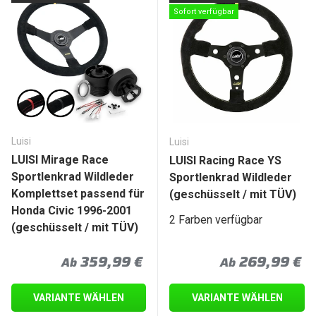
Sofort verfügbar
Luisi
Luisi
LUISI Mirage Race
LUISI Racing Race YS
Sportlenkrad Wildleder
Sportlenkrad Wildleder
Komplettset passend für
(geschüsselt / mit TÜV)
Honda Civic 1996-2001
2 Farben verfügbar
(geschüsselt / mit TÜV)
Normaler Preis
Normaler Prei
359,99 €
269,99 €
Ab
Ab
VARIANTE WÄHLEN
VARIANTE WÄHLEN